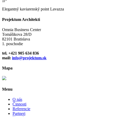
]]>
Elegantný kaviarenský point Lavazza
Projektum Architekti
Omnia Business Center
Tomášikova 28/D
82101 Bratislava
1. poschodie
tel. +421 905 634 836
mail:
info@projektum.sk
Mapa
Menu
O nás
Činnosti
Referencie
Partneri